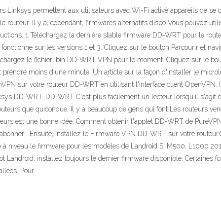
ys permettent aux utilisateurs avec Wi-Fi activé appareils de se connec
 le routeur. Il y a, cependant, firmwares alternatifs dispo Vous pouvez 
nstructions. 1 Téléchargez la dernière stable firmware DD-WRT pour le r
fonctionne sur les versions 1 et 3. Cliquez sur le bouton Parcourir et n
hargez le fichier .bin DD-WRT VPN pour le moment. Cliquez sur le bouto
rendre moins d'une minute. Un article sur la façon d'installer le microl
 sur votre routeur DD-WRT en utilisant l'interface client OpenVPN. Il a é
s DD-WRT. DD-WRT C'est plus facilement un lecteur lorsqu'il s'agit d'ou
uteurs que quiconque. Il y a beaucoup de gens qui font Les routeurs ven
uteurs est une bonne idée. Comment obtenir l'applet DD-WRT de PureVPN
abonner . Ensuite, installez le Firmware VPN DD-WRT sur votre routeur.C
re à niveau le firmware pour les modèles de Landroid S, M500, L1000 2
ot Landroid, installez toujours le dernier firmware disponible. Certaines 
allées. Pour