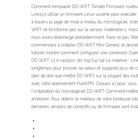
Comment remplacer DD-WRT Tomato Firmware routeurs Links
Linksys utilise un firmware Linux ouverte pour exécuter
à travers la page de mise à niveau du micrologiciel. I
WRT ne fonctionne pas sur la version matérielle 2, mais 
nous avons téléchargé précédemment. Faire ne pas Téléc
commencera à installer DD-WRT Mini Generic et devrait p
tutoriel montre comment configurer une connexion OpenVPN
DD-WRT v3.0-r40900 std (09/04/19) Le matériel : Linksy
longtemps pour prouver sa valeur et supporte plus de ro
bien de dire que mettre DD-WRT sur la plupart des ro
avec votre abonnement PureVPN. Cliquez ici pour. vous 
l'installation du micrologiciel DD-WRT. Comment mett
améliorer. Pour obtenir le meilleur de votre tondeuse rob
dernières versions de correctifs ou de firmware sont inst