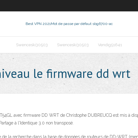
Best VPN 2021
Mot de passe par défaut sbg6700-ac
Swenceski30503
Swenceski30503
Vendig51641
iveau le firmware dd wrt
WRT54GL avec firmware DD WRT de Christophe DUBREUCQ est mis à disposi
artage à l'Identique 3.0 non transposé.
e de la recherche dans la base de données de routeurs de DD-WRT (ment