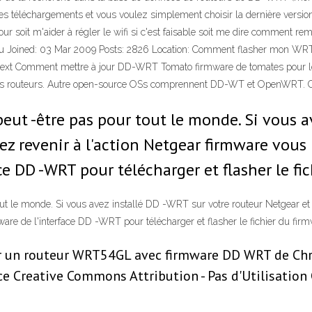
es téléchargements et vous voulez simplement choisir la dernière versio
 soit m'aider à régler le wifi si c'est faisable soit me dire comment rem
Guru Joined: 03 Mar 2009 Posts: 2826 Location: Comment flasher mon
Next Comment mettre à jour DD-WRT Tomato firmware de tomates pour les 
les routeurs. Autre open-source OSs comprennent DD-WT et OpenWRT. Chac
ut -être pas pour tout le monde. Si vous a
z revenir à l'action Netgear firmware vous 
ce DD -WRT pour télécharger et flasher le fi
t le monde. Si vous avez installé DD -WRT sur votre routeur Netgear et 
ware de l'interface DD -WRT pour télécharger et flasher le fichier du fir
sur un routeur WRT54GL avec firmware DD WRT de C
ce Creative Commons Attribution - Pas d'Utilisation 