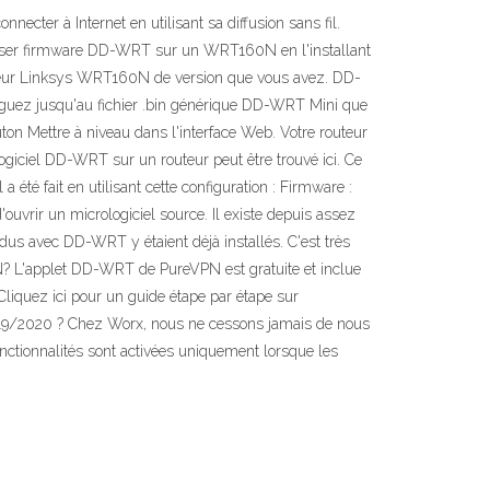
ter à Internet en utilisant sa diffusion sans fil.
utiliser firmware DD-WRT sur un WRT160N en l'installant
outeur Linksys WRT160N de version que vous avez. DD-
aviguez jusqu'au fichier .bin générique DD-WRT Mini que
n Mettre à niveau dans l'interface Web. Votre routeur
ogiciel DD-WRT sur un routeur peut être trouvé ici. Ce
té fait en utilisant cette configuration : Firmware :
vrir un micrologiciel source. Il existe depuis assez
dus avec DD-WRT y étaient déjà installés. C'est très
? L'applet DD-WRT de PureVPN est gratuite et inclue
liquez ici pour un guide étape par étape sur
019/2020 ? Chez Worx, nous ne cessons jamais de nous
fonctionnalités sont activées uniquement lorsque les