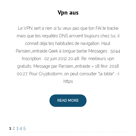
Vpn aus
Le VPN sert à rien si tu veux pas que ton FAI te tracke
mais que tes requêtes DNS arrivent toujours chez lui, il
connaît déjà tes habitudes de navigation. Haut.
Parisien_entraide Geek à longue barbe Messages : 5044
Inscription : 02 juin 2012 20:48. Re: meilleurs vpn
gratuits. Message par Parisien_entraide » 18 févr. 2018
00:27. Pour Cryptostorm, on peut consulter "la bible" :-)
https
READ MORE
1
2
3
4
5