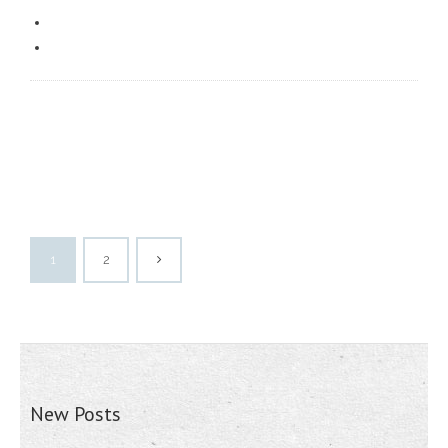
1
2
New Posts