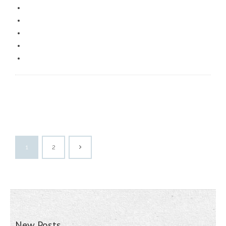
1
2
New Posts