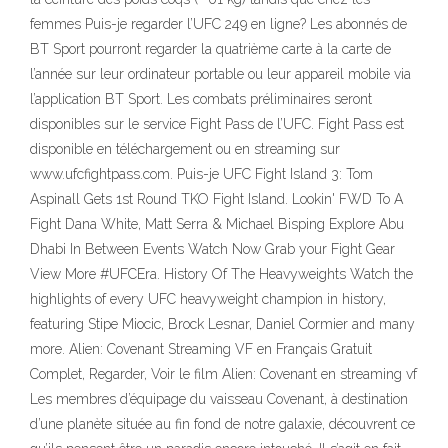
femmes Puis-je regarder l’UFC 249 en ligne? Les abonnés de
BT Sport pourront regarder la quatrième carte à la carte de
l’année sur leur ordinateur portable ou leur appareil mobile via
l’application BT Sport. Les combats préliminaires seront
disponibles sur le service Fight Pass de l’UFC. Fight Pass est
disponible en téléchargement ou en streaming sur
www.ufcfightpass.com. Puis-je UFC Fight Island 3: Tom
Aspinall Gets 1st Round TKO Fight Island. Lookin' FWD To A
Fight Dana White, Matt Serra & Michael Bisping Explore Abu
Dhabi In Between Events Watch Now Grab your Fight Gear
View More #UFCEra. History Of The Heavyweights Watch the
highlights of every UFC heavyweight champion in history,
featuring Stipe Miocic, Brock Lesnar, Daniel Cormier and many
more. Alien: Covenant Streaming VF en Français Gratuit
Complet, Regarder, Voir le film Alien: Covenant en streaming vf
Les membres d’équipage du vaisseau Covenant, à destination
d’une planète située au fin fond de notre galaxie, découvrent ce