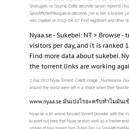
Shokugeki no Souma. Cette seconde saison reprend l'histo
SpoilAfficherMasquerJe déconne, j'en ai rien à branler 
was created on 2013-08-07. Find registrant and other 
Nyaa.se - Sukebei: NT > Browse - t
visitors per day, and it is ranked
Find more data about sukebei. Nya
the torrent links are working agai
3 mai 2017 Nyaa Torrent. Crédit image : Numerama. Que 
around the world were left in a shock when their favor
www.nyaa.se มันเปงไรอะครับทำไมมันเข้
Nyaa.se is an anime focused torrent provider with the m
to point out here that Nyaa.se also work as a tracker an
update of new torrent files Putain Pas lui SpoilAffiche