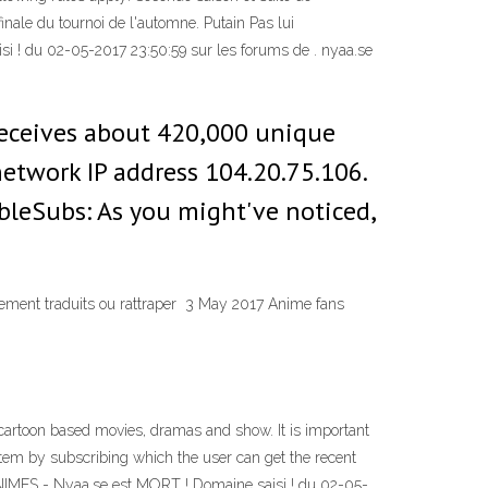
inale du tournoi de l'automne. Putain Pas lui
si ! du 02-05-2017 23:50:59 sur les forums de . nyaa.se
e receives about 420,000 unique
 network IP address 104.20.75.106.
ibleSubs: As you might've noticed,
hement traduits ou rattraper 3 May 2017 Anime fans
 cartoon based movies, dramas and show. It is important
ystem by subscribing which the user can get the recent
c ANIMES - Nyaa.se est MORT ! Domaine saisi ! du 02-05-