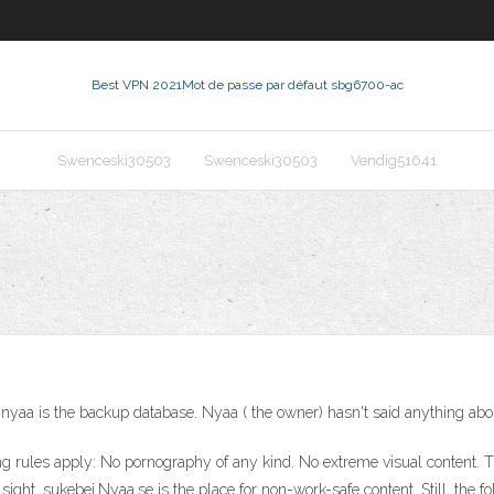
Best VPN 2021
Mot de passe par défaut sbg6700-ac
Swenceski30503
Swenceski30503
Vendig51641
nyaa is the backup database. Nyaa ( the owner) hasn't said anything abou
ng rules apply: No pornography of any kind. No extreme visual content. Th
sight. sukebei.Nyaa.se is the place for non-work-safe content. Still, the f