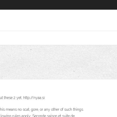
t these 2 yet. http://nyaa.si
is means no scat, gore, or any other of such things.
ollowing rules apply: Seconde saison et suite de