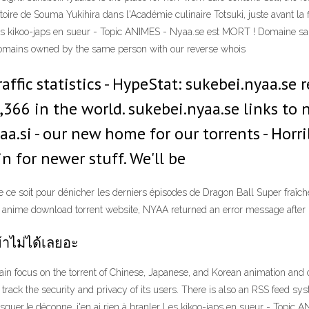
ire de Souma Yukihira dans l'Académie culinaire Totsuki, juste avant la f
Les kikoo-japs en sueur - Topic ANIMES - Nyaa.se est MORT ! Domaine sai
domains owned by the same person with our reverse whois
raffic statistics - HypeStat: sukebei.nyaa.s
 1,366 in the world. sukebei.nyaa.se links to
a.si - our new home for our torrents - Horr
n for newer stuff. We'll be
ce soit pour dénicher les derniers épisodes de Dragon Ball Super fraîc
ite anime download torrent website, NYAA returned an error message after
าไม่ได้เลยอะ
ain focus on the torrent of Chinese, Japanese, and Korean animation and
d track the security and privacy of its users. There is also an RSS feed s
rMasquerJe déconne, j'en ai rien à branler Les kikoo-japs en sueur - Topi