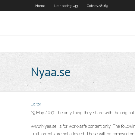
Home
Leinbach31743
Cotney48169
Nyaa.se
Editor
29 May 2017 The only thing they share with the original 
www.Nyaa.se. is for work-safe content only. The followi
Troll torrents are not allowed. These will be removed on 