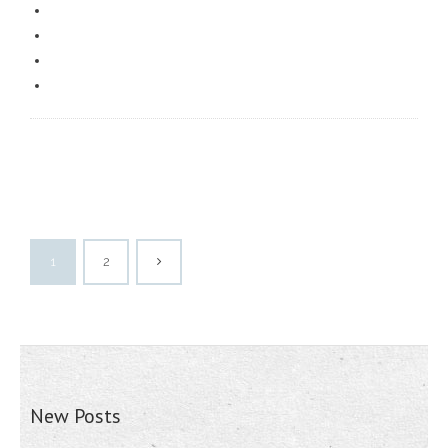
1
2
New Posts